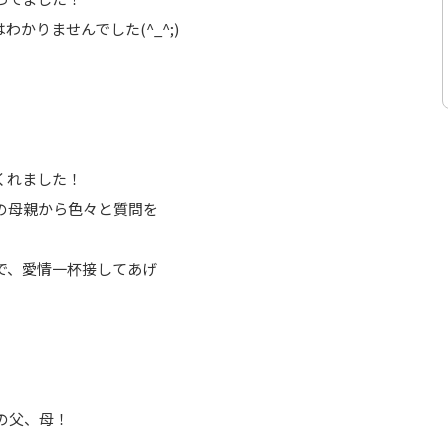
かりませんでした(^_^;)
くれました！
の母親から色々と質問を
で、愛情一杯接してあげ
の父、母！