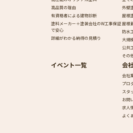
高品質の理由
外壁
有資格者による建物診断
屋根
塗料メーカー＋塗装会社のW工事保証
屋根
で安心
防水
詳細がわかる納得の見積り
大規
公共
その
イベント一覧
会
会社
プロ
スタ
お問
求人
よく