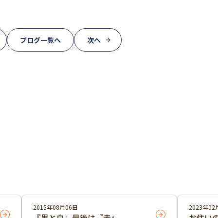
ブログ一覧へ
次へ
2015年08月06日
2023年02
『黒と白』最後は『赤』
お住い