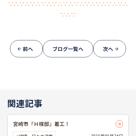
∵∴∵∴∵∴∵∴∵∴∵∴∵∴∵∴∵∴∵∴∵∴
∵∴∵
前へ
ブログ一覧へ
次へ
関連記事
宮崎市『Ｈ様邸』着工！
2016年06月24日