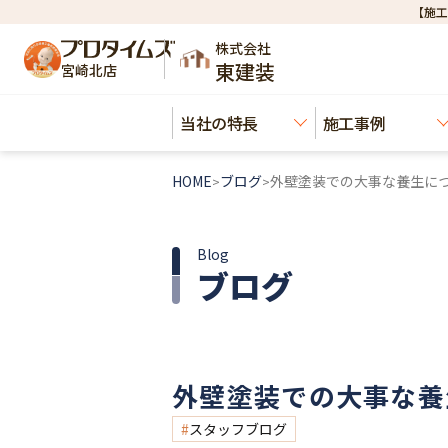
【施工
株式会社
東建装
宮崎北店
当社の特長
施工事例
HOME
ブログ
外壁塗装での大事な養生に
>
>
Blog
ブログ
外壁塗装での大事な養
スタッフブログ