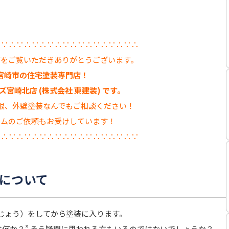
∴∵∴∵∴∵∴∵∴∵∴∵∴∵∴∵∴∵∴
グをご覧いただきありがとうございます。
宮崎市の住宅塗装専門店！
宮崎北店 (株式会社 東建装) です。
根、外壁塗装なんでもご相談ください！
ームのご依頼もお受けしています！
∵∴∵∴∵∴∵∴∵∴∵∴∵∴∵∴∵∴∵
について
じょう）をしてから塗装に入ります。
は何か？” そう疑問に思われる方もいるのではないでしょうか？