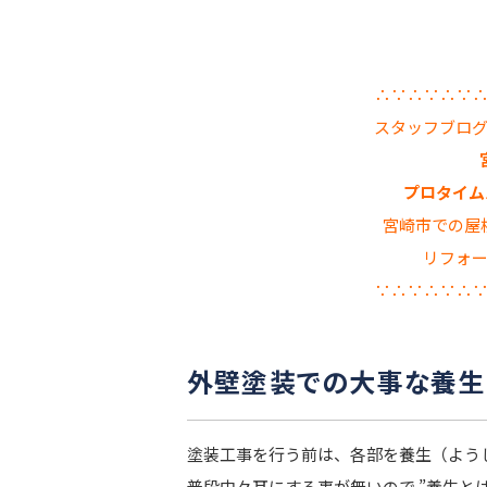
∴∵∴∵∴∵
スタッフブロ
プロタイムズ
宮崎市での屋
リフォ
∵∴∵∴∵∴
外壁塗装での大事な養生
塗装工事を行う前は、各部を養生（よう
普段中々耳にする事が無いので ”養生と