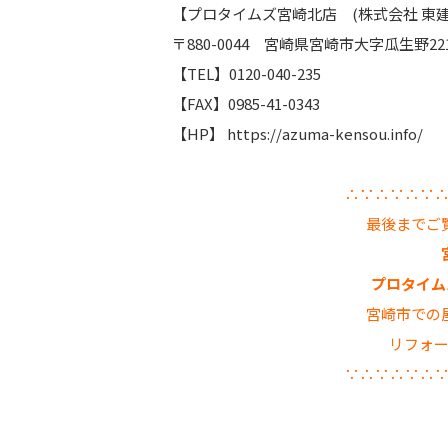
【プロタイムズ宮崎北店 (株式会社 東建
〒880-0044 宮崎県宮崎市大字瓜生野22
【TEL】0120-040-235
【FAX】0985-41-0343
【HP】 https://azuma-kensou.info/
∴∵∴∵∴∵
最後までご
プロタイムズ
宮崎市での
リフォ
∵∴∵∴∵∴