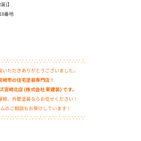
装)】
18番地
∴∵∴∵∴∵∴∵∴∵∴∵∴∵∴∵∴∵∴
覧いただきありがとうございました。
宮崎市の住宅塗装専門店！
宮崎北店 (株式会社 東建装) です。
屋根、外壁塗装ならお任せください！
ームのご相談もお受けしています！
∵∴∵∴∵∴∵∴∵∴∵∴∵∴∵∴∵∴∵