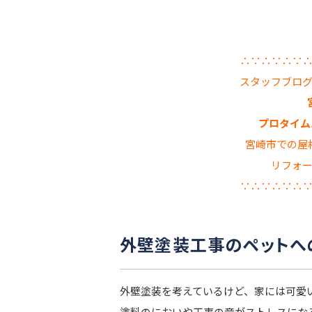
∴∵∴∵∴∵
スタッフブロ
プロタイムズ
宮崎市での屋
リフォ
∵∴∵∴∵∴
外壁塗装工事のペットへ
外壁塗装を考えているけど、家には可愛
塗料のにおいや工事の音がストレスにな