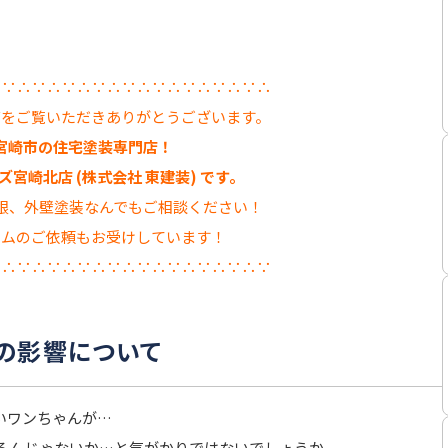
∴∵∴∵∴∵∴∵∴∵∴∵∴∵∴∵∴∵∴
グをご覧いただきありがとうございます。
宮崎市の住宅塗装専門店！
宮崎北店 (株式会社 東建装) です。
根、外壁塗装なんでもご相談ください！
ームのご依頼もお受けしています！
∵∴∵∴∵∴∵∴∵∴∵∴∵∴∵∴∵∴∵
の影響について
いワンちゃんが…
るんじゃないか…と気がかりではないでしょうか。