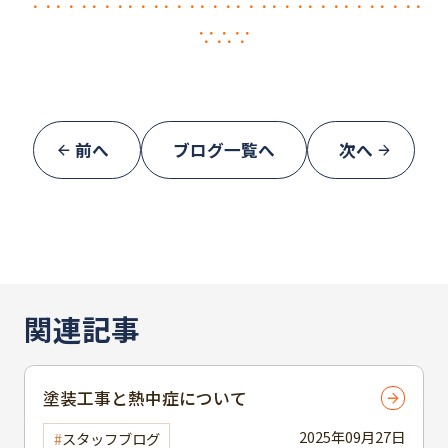
∵∴∵∴∵∴∵∴∵∴∵∴∵∴∵∴∵∴∵∴∵∴
∵∴∵
前へ
ブログ一覧へ
次へ
関連記事
塗装工事と熱中症について
2025年09月27日
スタッフブログ