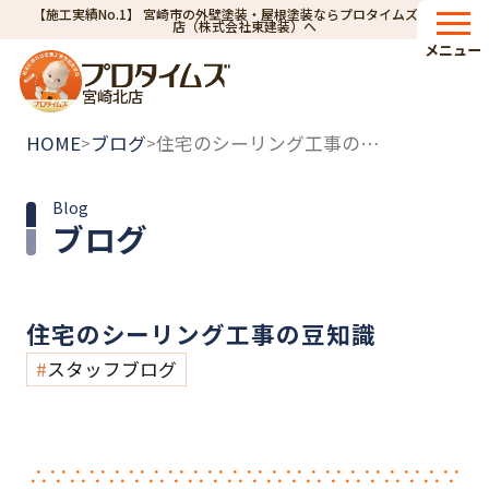
【施工実績No.1】 宮崎市の外壁塗装・屋根塗装ならプロタイムズ宮崎北
店（株式会社東建装）へ
メニュー
宮崎北店
HOME
ブログ
住宅のシーリング工事の豆知識
>
>
Blog
ブログ
住宅のシーリング工事の豆知識
スタッフブログ
∴∵∴∵∴∵∴∵∴∵∴∵∴∵∴∵∴∵∴∵∴∵