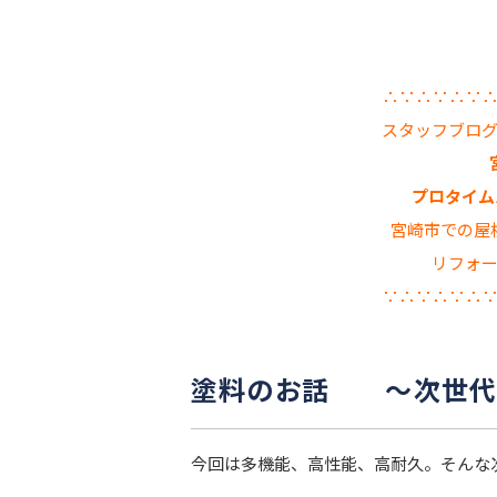
∴∵∴∵∴∵
スタッフブロ
プロタイムズ
宮崎市での屋
リフォ
∵∴∵∴∵∴
塗料のお話 ～次世代
今回は多機能、高性能、高耐久。そんな