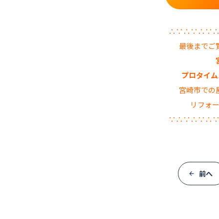
∴∵∴∵∴∵
最後までご
プロタイムズ
宮崎市での
リフォ
∵∴∵∴∵∴
前へ