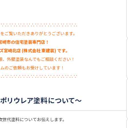
∴∵∴∵∴∵∴∵∴∵∴∵∴∵∴∵∴∵∴
グをご覧いただきありがとうございます。
宮崎市の住宅塗装専門店！
宮崎北店 (株式会社 東建装) です。
根、外壁塗装なんでもご相談ください！
ームのご依頼もお受けしています！
∵∴∵∴∵∴∵∴∵∴∵∴∵∴∵∴∵∴∵
ポリウレア塗料について～
次世代塗料についてお伝えします。