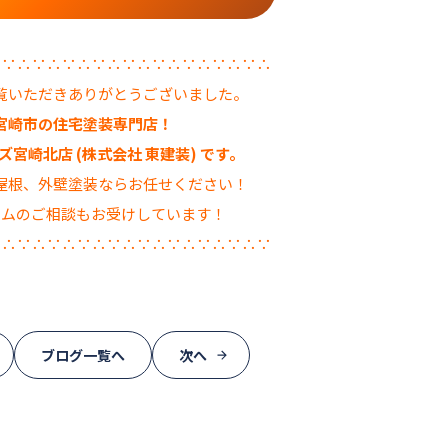
∴∵∴∵∴∵∴∵∴∵∴∵∴∵∴∵∴∵∴
覧いただきありがとうございました。
宮崎市の住宅塗装専門店！
宮崎北店 (株式会社 東建装) です。
屋根、外壁塗装ならお任せください！
ームのご相談もお受けしています！
∵∴∵∴∵∴∵∴∵∴∵∴∵∴∵∴∵∴∵
ブログ一覧へ
次へ