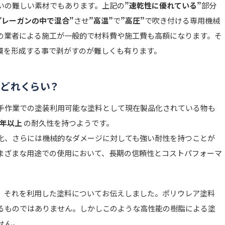
いの難しい素材でもあります。上記の
”速乾性に優れている”
部分
プレーガンの中で混合”
させ
”高温”
で
”高圧”
で吹き付ける専用機械
の業者による施工が一般的で材料費や施工費も高額になります。そ
膜を形成する事で剥がすのが難しくも有ります。
どれくらい？
手作業での塗装利用可能な塗料として現在製品化されている物も
0年以上
の耐久性を持つようです。
化、さらには機械的なダメージに対しても強い耐性を持つことが
まざまな用途での使用において、長期の信頼性とコストパフォーマ
、それを利用した塗料についてお伝えしました。ポリウレア塗料
るものではありません。しかしこのような高性能の樹脂による塗
せん。