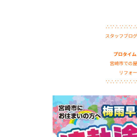
∴∵∴∵∴∵
スタッフブロ
プロタイムズ
宮崎市での
リフォ
∵∴∵∴∵∴