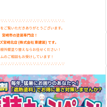
∴∵∴∵∴∵∴∵∴∵∴∵∴∵∴∵∴∵∴
グをご覧いただきありがとうございます。
宮崎市の塗装専門店！
宮崎北店 (株式会社 東建装) です。
屋根外壁塗り替えならお任せください！
ームのご相談もお受けしています！
∵∴∵∴∵∴∵∴∵∴∵∴∵∴∵∴∵∴∵