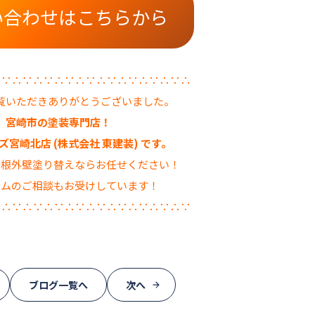
い合わせはこちらから
∴∵∴∵∴∵∴∵∴∵∴∵∴∵∴∵∴∵∴
覧いただきありがとうございました。
宮崎市の塗装専門店！
宮崎北店 (株式会社 東建装) です。
屋根外壁塗り替えならお任せください！
ームのご相談もお受けしています！
∵∴∵∴∵∴∵∴∵∴∵∴∵∴∵∴∵∴∵
ブログ一覧へ
次へ