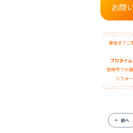
お問
∴∵∴∵∴∵
最後までご
プロタイムズ
宮崎市での
リフォ
∵∴∵∴∵∴
前へ