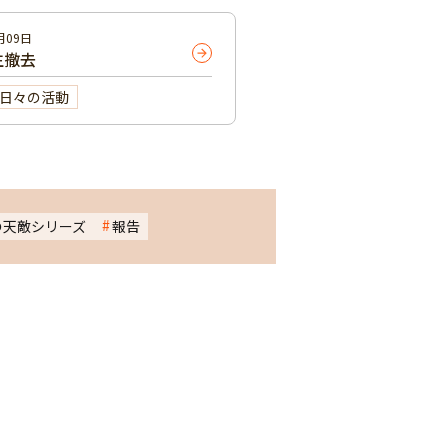
月09日
生撤去
日々の活動
の天敵シリーズ
報告