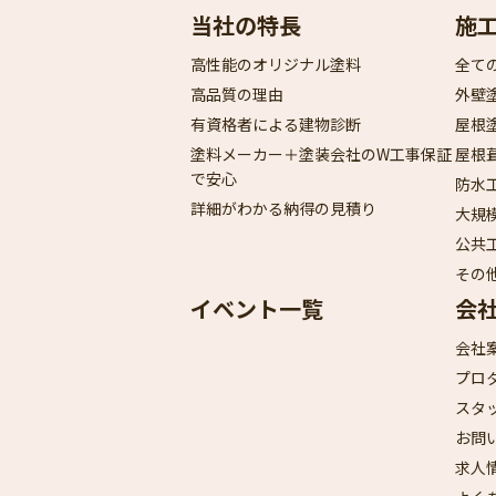
当社の特長
施
高性能のオリジナル塗料
全て
高品質の理由
外壁
有資格者による建物診断
屋根
塗料メーカー＋塗装会社のW工事保証
屋根
で安心
防水
詳細がわかる納得の見積り
大規
公共
その
イベント一覧
会
会社
プロ
スタ
お問
求人