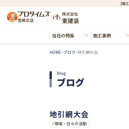
【施工
株式会社
東建装
宮崎北店
当社の特長
施工事例
HOME
ブログ
地引網大会
>
>
Blog
ブログ
地引網大会
現場・日々の活動