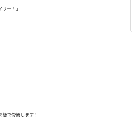
イサー！』
で皆で傍観します！