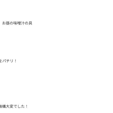
、お昼の味噌汁の具
をパチリ！
結構大変でした！