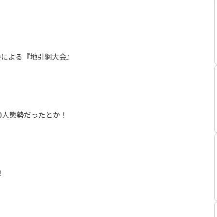
会による『地引網大会』
70人態勢だったとか！
！