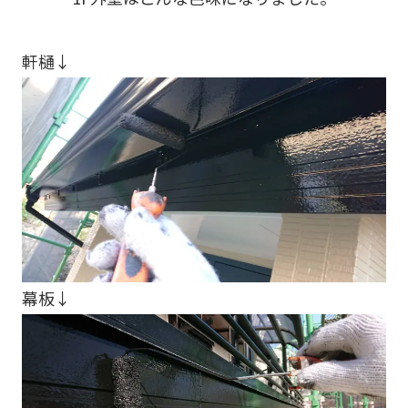
軒樋↓
幕板↓