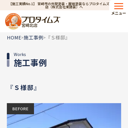
【施工実績No.1】 宮崎市の外壁塗装・屋根塗装ならプロタイムズ宮崎北
店（株式会社東建装）へ
メニュー
宮崎北店
HOME
施工事例
『Ｓ様邸』
>
>
Works
施工事例
『Ｓ様邸』
BEFORE