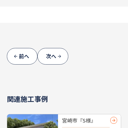
前へ
次へ
関連施工事例
宮崎市『S様』