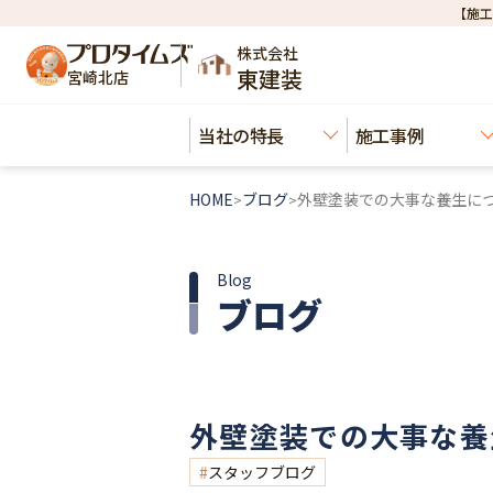
【施工
株式会社
東建装
宮崎北店
当社の特長
施工事例
HOME
ブログ
外壁塗装での大事な養生に
>
>
Blog
ブログ
外壁塗装での大事な養
スタッフブログ