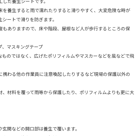
工した養生シートです。
床を養生すると雨で濡れたりすると滑りやすく、大変危険な時が
生シートで滑りを防ぎます。
度もありますので、床や階段、屋根など人が歩行するところの保
プ、マスキングテープ
なものではなく、広げたポリフィルムやマスカーなどを風などで飛
。
に携わる他の作業員に注意喚起したりするなど現場の保護以外の
材、材料を覆って雨等から保護したり、ポリフィルムよりも更に大
や玄関などの開口部は養生で覆います。