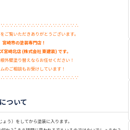
∴∵∴∵∴∵∴∵∴∵∴∵∴∵∴∵∴∵∴
グをご覧いただきありがとうございます。
宮崎市の塗装専門店！
宮崎北店 (株式会社 東建装) です。
屋根外壁塗り替えならお任せください！
ームのご相談もお受けしています！
∵∴∵∴∵∴∵∴∵∴∵∴∵∴∵∴∵∴∵
について
じょう）をしてから塗装に入ります。
は何か？” そう疑問に思われる方もいるのではないでしょうか？