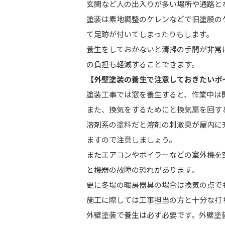
玄関など人の出入りが多い場所や通路と
塗装は素地調整のケレンなどで旧塗膜の
て足跡が付いてしまったりもします。
養生をしておかないと清掃の手間が非常
の負担も軽減することできます。
【外壁塗装の養生で注意しておきたいポ
塗装工事では窓を養生すると、作業中は
また、換気をするためにと換気扇を回す
溶剤系の塗料だと溶剤の刺激臭が屋内に
ますので注意しましょう。
またエアコンやボイラーなどの室外機を
と機器の故障の恐れがあります。
更に冬場の暖房器具の場合は換気の点で
施工に際しては工事担当の方と十分な打
外壁塗装で養生は必ず必要です。外壁塗