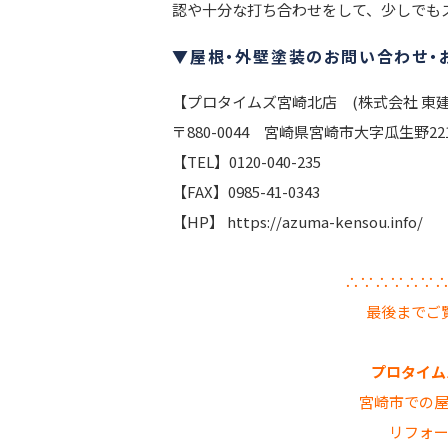
認や十分な打ち合わせをして、少しでも
▼屋根・外壁塗装のお問い合わせ・お
【プロタイムズ宮崎北店 (株式会社 東建
〒880-0044 宮崎県宮崎市大字瓜生野22
【TEL】0120-040-235
【FAX】0985-41-0343
【HP】 https://azuma-kensou.info/
∴∵∴∵∴∵
最後までご
プロタイムズ
宮崎市での
リフォ