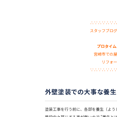
∴∵∴∵∴∵
スタッフブロ
プロタイムズ
宮崎市での
リフォ
∵∴∵∴∵∴
外壁塗装での大事な養生
塗装工事を行う前に、各部を養生（よう
普段中々耳にする事が無いので ”養生と