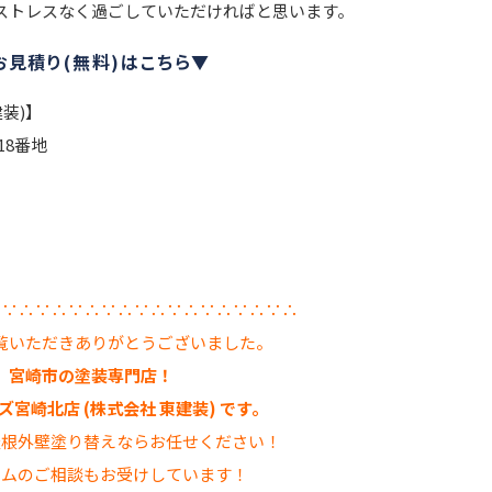
ストレスなく過ごしていただければと思います。
見積り(無料)はこちら▼
装)】
18番地
∴∵∴∵∴∵∴∵∴∵∴∵∴∵∴∵∴∵∴
覧いただきありがとうございました。
宮崎市の塗装専門店！
宮崎北店 (株式会社 東建装) です。
屋根外壁塗り替えならお任せください！
ームのご相談もお受けしています！