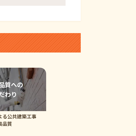
品質への
だわり
よる公共建築工事
装品質