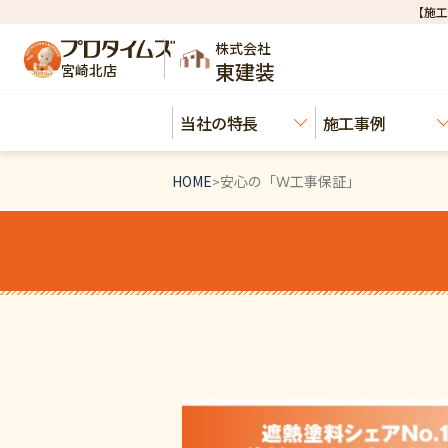
【施工
株式会社
東建装
宮崎北店
当社の特長
施工事例
HOME
安心の「Ｗ工事保証」
>